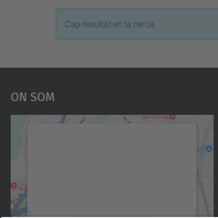
Cap resultat en la cerca.
On Som
Necessitem el vostre consentiment
per carregar el servei Google Maps!
Utilitzem un servei de tercers per incrustar
contingut del mapa que pugui recollir dades
sobre la vostra activitat. Reviseu-ne els
detalls i accepteu el servei per veure el mapa.