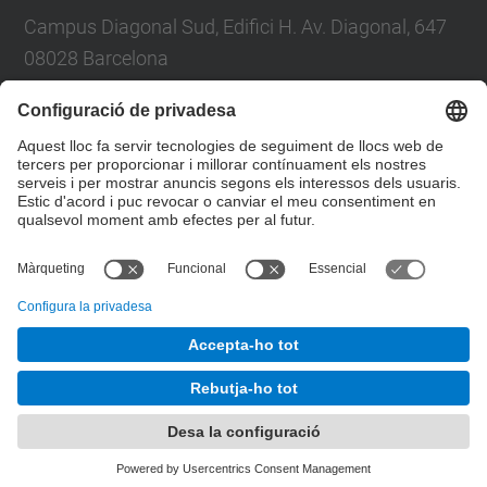
Campus Diagonal Sud, Edifici H. Av. Diagonal, 647
08028 Barcelona
Tel.: 93 401 6226
E-mail: jordi.bonada@upc.edu
Formulari de contacte
© UPC
Departament de Resistència de Materials i
Estructures a l'Enginyeria. RMEE
Desenvolupat amb
Mapa del lloc
Accessibilitat