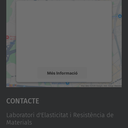
Necessitem el vostre
consentiment per carregar el
servei Google Maps!
Utilitzem un servei de tercers per incrustar
contingut del mapa que pugui recollir dades
sobre la vostra activitat. Reviseu-ne els
detalls i accepteu el servei per veure el
mapa.
Més Informació
Accepta
Contacte
powered by
Usercentrics Consent
Management Platform
Laboratori d'Elasticitat i Resistència de
Materials