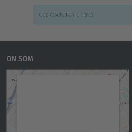
Cap resultat en la cerca.
On Som
Necessitem el vostre consentiment
per carregar el servei Google Maps!
Utilitzem un servei de tercers per incrustar
contingut del mapa que pugui recollir dades
sobre la vostra activitat. Reviseu-ne els
detalls i accepteu el servei per veure el mapa.