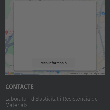
Necessitem el vostre
consentiment per carregar el
servei Google Maps!
Utilitzem un servei de tercers per incrustar
contingut del mapa que pugui recollir dades
sobre la vostra activitat. Reviseu-ne els
detalls i accepteu el servei per veure el
mapa.
Més Informació
Accepta
Contacte
powered by
Usercentrics Consent
Management Platform
Laboratori d'Elasticitat i Resistència de
Materials