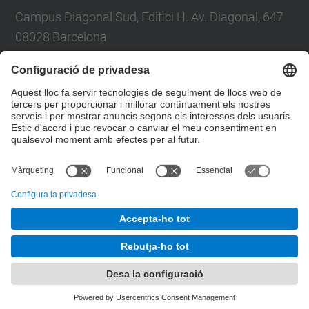
Campus Diagonal Sud, Edifici H. Av. Diagonal, 647
08028 Barcelona
Tel.: 93 401 6226
E-mail: jordi.bonada@upc.edu
Formulari de contacte
© UPC
Departament de Resistència de Materials i
Estructures a l'Enginyeria. RMEE
Desenvolupat amb
Mapa del lloc
Accessibilitat